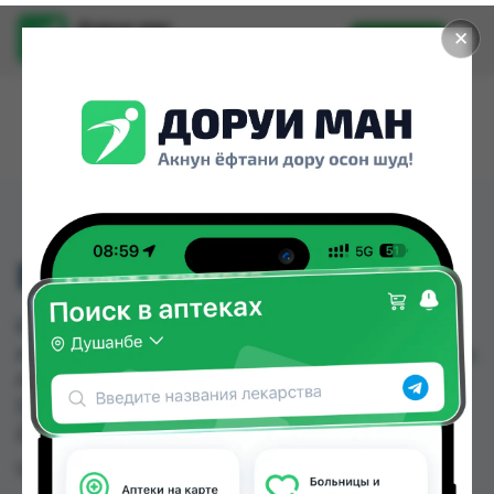
Доруи ман
✕
Установить
Найти лекарства стало еще легче.
ВИТАКАЛИС СИР
ВИТАКАЛИС СИР можно купить или заказать в
аптеках, Авиценна, Аптека Нур (Nur), Арзон Дору,
Арча, Дорухона +7, Дорухона Дерма, Дорухона
Зубайда по цене от 38.00 TJS до 65.00 TJS в
Душанбе и других городах Таджикистана
Цена: от
38.00 TJS