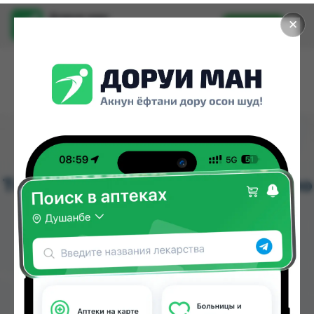
Доруи ман
✕
Установить
Найти лекарства стало еще легче.
Аптеки
Таджикистана
Теперь найти лекарство стало
легко!
Искать препараты: