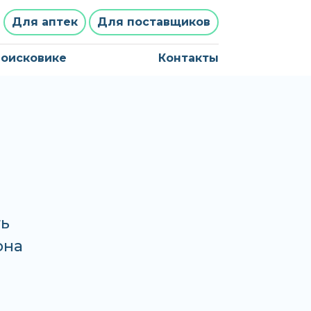
Для аптек
Для поставщиков
поисковике
Контакты
ь
она