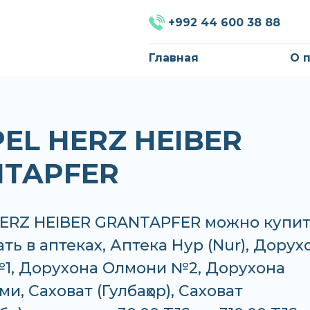
+992 44 600 38 88
Главная
О 
EL HERZ HEIBER
TAPFER
ERZ HEIBER GRANTAPFER можно купит
ать в аптеках, Аптека Нур (Nur), Дорух
1, Дорухона Олмони №2, Дорухона
и, Саховат (Гулбаҳор), Саховат