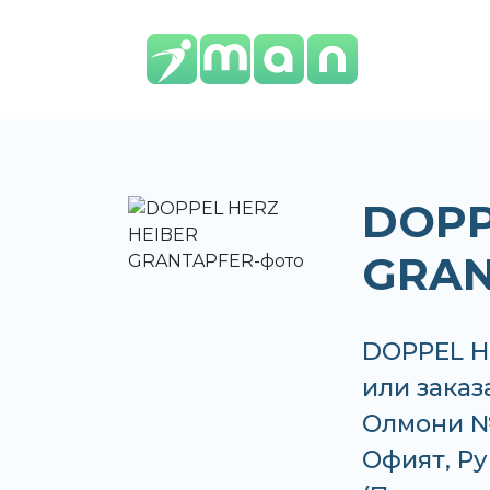
DOPP
GRAN
DOPPEL H
или заказ
Олмони №
Офият, Рум