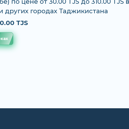
е) по цене от 30.00 TJS до 310.00 TJS 
и других городах Таджикистана
0.00 TJS
еках