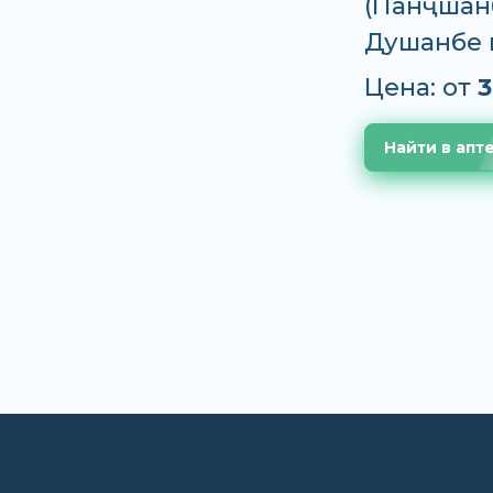
(Панҷшанб
Душанбе 
Цена: от
3
Найти в апт