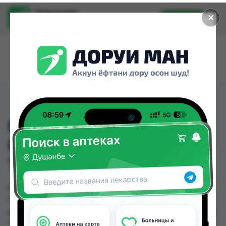
Доруи ман
✕
Установить
Найти лекарства стало еще легче.
METRONIDFZOL-
RATIOFARMA 400MG
TABLETEN №20
METRONIDFZOL- RATIOFARMA 400MG
TABLETEN №20 можно купить или заказать в
аптеках, Дорухона Олмони №1 по цене от 130.00
TJS в Душанбе и других городах Таджикистана