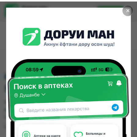
Доруи ман
✕
Установить
Найти лекарства стало еще легче.
682 БУТИЛКА (ХИРСАК
МАЙДА)
682 БУТИЛКА (ХИРСАК МАЙДА) можно купить
или заказать в аптеках Душанбе и других
городах Таджикистана
Цена: от
TJS