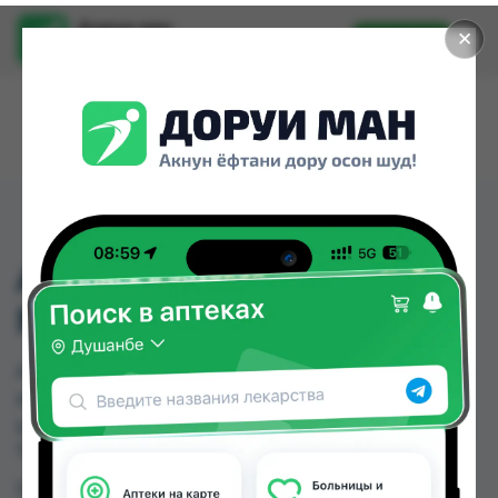
Доруи ман
✕
Установить
Найти лекарства стало еще легче.
ASPIRIN COMPLEX
NO.20
ASPIRIN COMPLEX NO.20 можно купить или
заказать в аптеках, Дорухона Олмони №1 по
цене от 280.00 TJS в Душанбе и других городах
Таджикистана
Цена: от
280.00 TJS