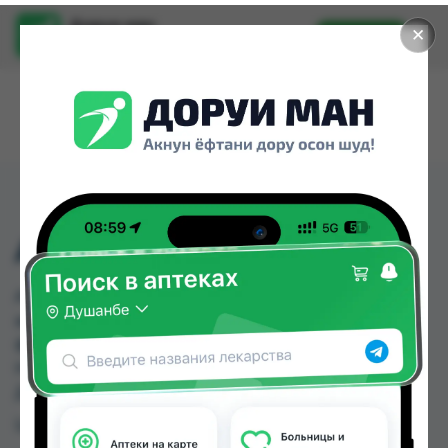
Доруи ман
✕
Установить
Найти лекарства стало еще легче.
ARM SLING 5182
ARM SLING 5182 можно купить или заказать в
аптеках, Дору Фарм №20, Дору Фарм №6, Дору
фарм №7, Мадад Фарм 156, Мардон, Нишон №1,
Нишон №2 по цене от 50.00 TJS до 130.00 TJS в
Душанбе и других городах Таджикистана
Цена: от
50.00 TJS