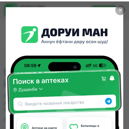
Доруи ман
✕
Установить
Найти лекарства стало еще легче.
5118 БАНДАЖ ДЛЯ
ЛАДОНИ
5118 БАНДАЖ ДЛЯ ЛАДОНИ можно купить или
заказать в аптеках Душанбе и других городах
Таджикистана
Цена: от
TJS