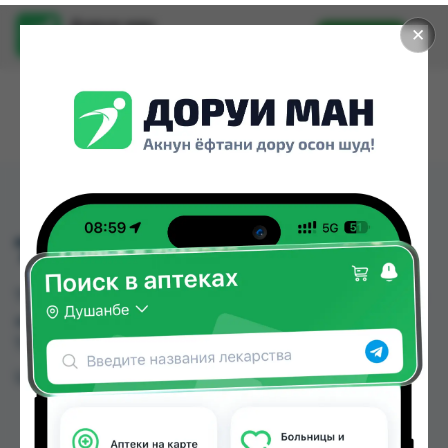
Доруи ман
✕
Установить
Найти лекарства стало еще легче.
7788 ХИЧОМА №6
7788 ХИЧОМА №6 можно купить или заказать в
аптеках Душанбе и других городах
Таджикистана
Цена: от
TJS