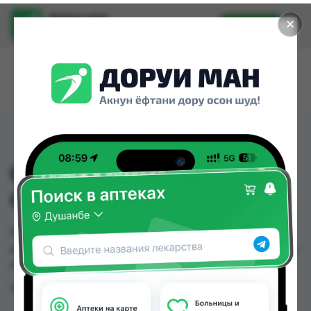
Доруи ман
✕
Установить
Найти лекарства стало еще легче.
0506 БУТИЛКАИ
ОВХУРАК ДЛЯ ДЕТИ
0506 БУТИЛКАИ ОВХУРАК ДЛЯ ДЕТИ можно
купить или заказать в аптеках Душанбе и других
городах Таджикистана
Цена: от
TJS