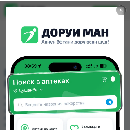
Доруи ман
✕
Установить
Найти лекарства стало еще легче.
DOVE КРЕМ МЫЛО
РЕВАЙВ 100ГР *48
DOVE КРЕМ МЫЛО РЕВАЙВ 100ГР *48 можно
купить или заказать в аптеках, Аптека Нур (Nur),
Аслфарм №1, Аслфарм №3, Аслфарм №4,
Аслфарм №6, Дору Фарм №2, Дору Фарм №20
по цене от 8.00 TJS до 9.00 TJS в Душанбе и