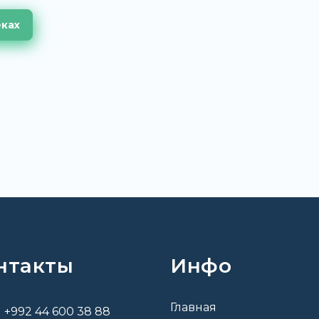
еках
нтакты
Инфо
Главная
+992 44 600 38 88