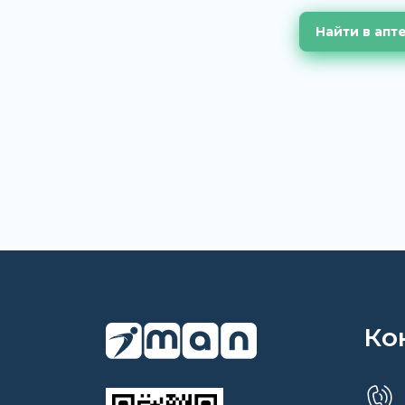
Найти в апт
Ко