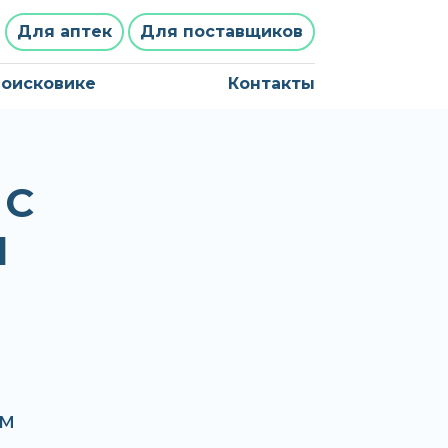
Для аптек
Для поставщиков
поисковике
Контакты
 С
П
рм