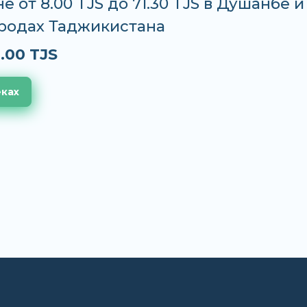
е от 8.00 TJS до 71.30 TJS в Душанбе и
ородах Таджикистана
.00 TJS
еках