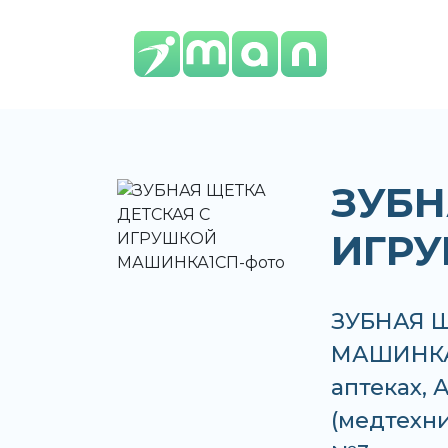
ЗУБН
ИГР
ЗУБНАЯ 
МАШИНКА1
аптеках, 
(медтехн