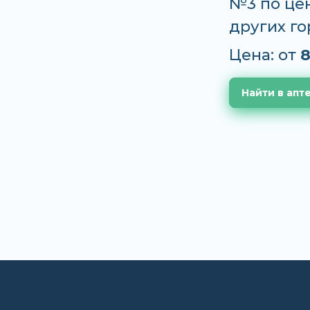
№3 по цен
других г
Цена: от
8
Найти в апт