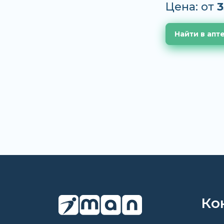
Цена: от
3
Найти в апт
Ко