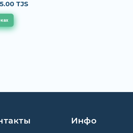
5.00 TJS
еках
нтакты
Инфо