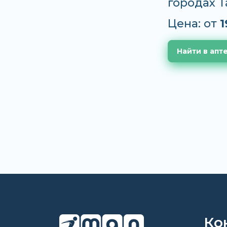
городах 
Цена: от
1
Найти в апт
Ко