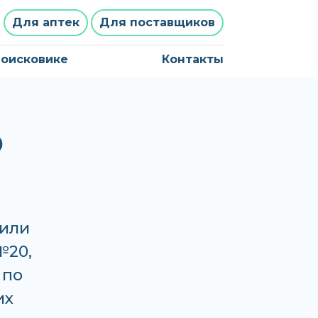
Для аптек
Для поставщиков
поисковике
Контакты
O
 или
№20,
 по
их