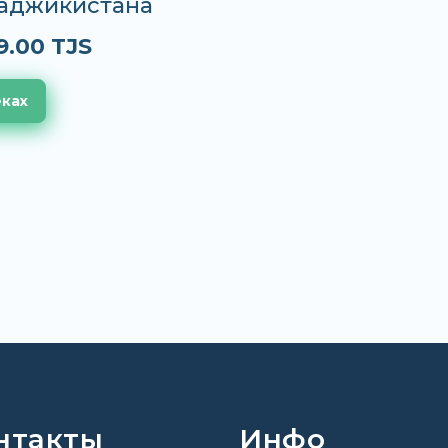
Таджикистана
9.00 TJS
еках
нтакты
Инфо