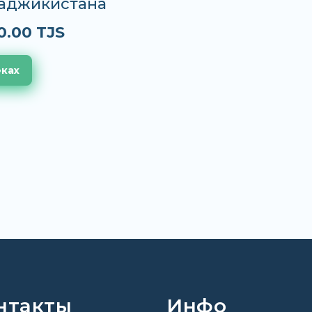
Таджикистана
0.00 TJS
еках
нтакты
Инфо