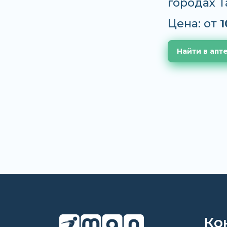
городах 
Цена: от
1
Найти в апт
Ко