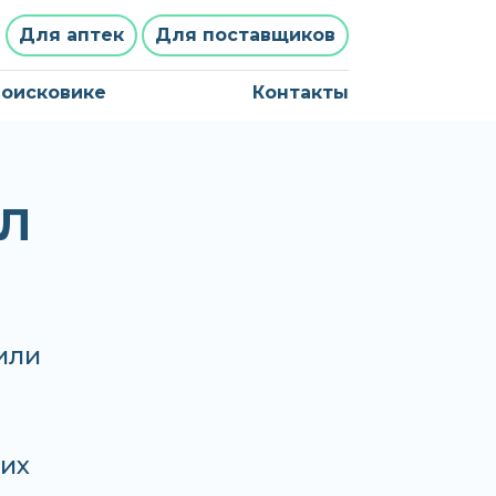
Для аптек
Для поставщиков
поисковике
Контакты
УЛ
или
гих