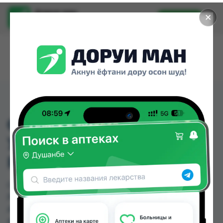
Доруи ман
✕
Установить
Найти лекарства стало еще легче.
СИСТЕМА КОНТРОЛЯ
УРОВНЯ ГЛЮКОЗЫ
РМ200
СИСТЕМА КОНТРОЛЯ УРОВНЯ ГЛЮКОЗЫ
РМ200 можно купить или заказать в аптеках,
Арзон Дору, Арча (медтехник), Аслфарм №1,
Аслфарм №2, Аслфарм №3, Аслфарм №4,