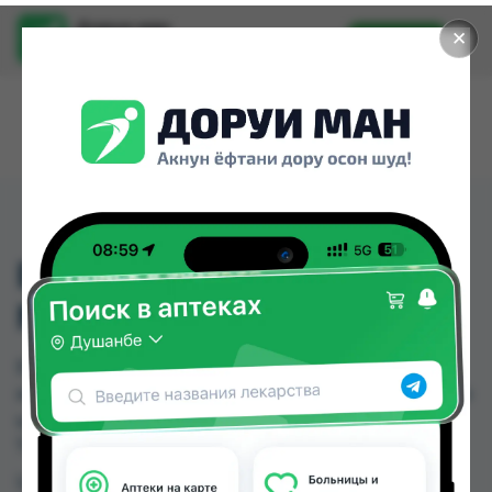
Доруи ман
✕
Установить
Найти лекарства стало еще легче.
EVISSA МЫЛО РОЗА
№4
EVISSA МЫЛО РОЗА №4 можно купить или
заказать в аптеках, Ибн Хайян (Масрур-фарм) по
цене от 6.00 TJS в Душанбе и других городах
Таджикистана
Цена: от
6.00 TJS