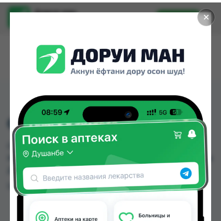
Доруи ман
✕
Установить
Найти лекарства стало еще легче.
CIF KREM
CIF KREM можно купить или заказать в аптеках,
Ибн Хайян (Масрур-фарм) по цене от 22.00 TJS в
Душанбе и других городах Таджикистана
Цена: от
22.00 TJS