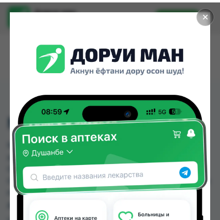
Доруи ман
✕
Установить
Найти лекарства стало еще легче.
NOR VITA ZINK , 30 ML
NOR VITA ZINK , 30 ML можно купить или
заказать в аптеках, Дору Фарм №6, Дорухона
Олмони №1, Дорухона Олмони №2, Дорухона
Олмони №3, Мадад Фарм 156, Пойтахт Премиум
по цене от 115.00 TJS до 150.00 TJS в Душанбе и
других городах Таджикистана