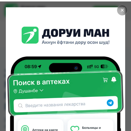
Доруи ман
✕
Установить
Найти лекарства стало еще легче.
JOHNSОN BODY CARE
МЫЛО С ЭКСТРАКТОМ
ГРАНАТА
ПРОБРАЖАЮЩЕЕ 125Г
JOHNSОN BODY CARE МЫЛО С ЭКСТРАКТОМ
ГРАНАТА ПРОБРАЖАЮЩЕЕ 125Г можно купить