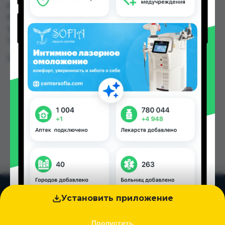
или заказать в аптеках, Дору Фарм №6, Нишон
№1, Нишон №3, Эколайф по цене от 8.00 TJS до
10.00 TJS в Душанбе и других городах
Таджикистана
Цена: от
8.00 TJS
Установить приложение
Пропустить