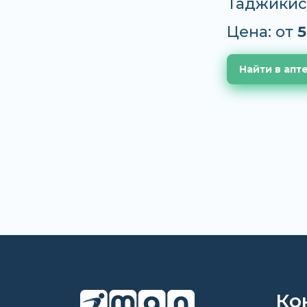
Таджикис
Цена: от
5
Найти в апт
Ко