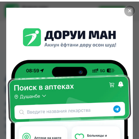
Доруи ман
✕
Установить
Найти лекарства стало еще легче.
АКВАДЕТРИМ КАПЛЯ
ПОЛЬША. 10МЛ.
АКВАДЕТРИМ КАПЛЯ ПОЛЬША. 10МЛ. можно
купить или заказать в аптеках, Дорухонаи
Мадад (Буратино), Сабо по цене от 34.00 TJS до
56.00 TJS в Душанбе и других городах
Таджикистана