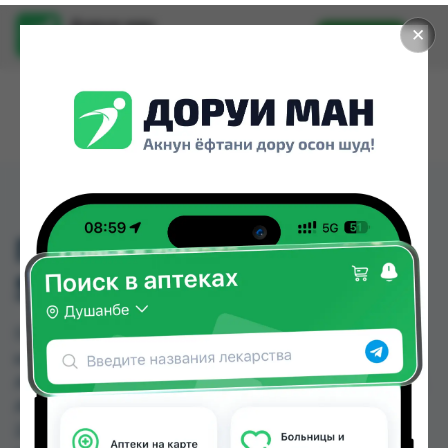
Доруи ман
✕
Установить
Найти лекарства стало еще легче.
ГАЛАВИТ СУПП.РЕКТ.
50МГ №5
ГАЛАВИТ СУПП.РЕКТ. 50МГ №5 можно купить
или заказать в аптеках, Абубакри Карим,
Авиценна, АЗИЗ ВАКО , Алишер-К, Аптека + 24/7,
Аптека Алфавит, Аптека оптовый 24 по цене от
220.00 TJS до 281.80 TJS в Душанбе и других