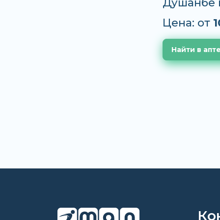
Душанбе 
Цена: от
1
Найти в апт
Ко