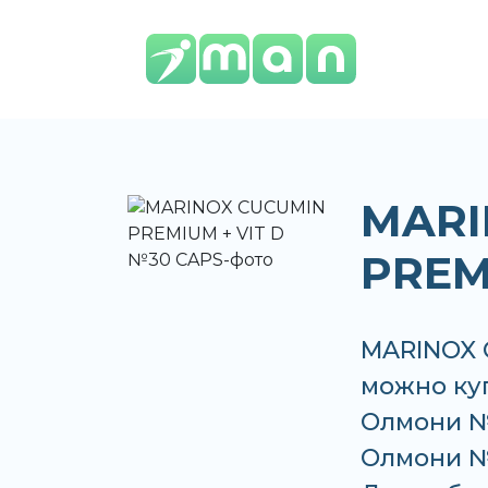
MARI
PREM
MARINOX 
можно куп
Олмони №
Олмони №3