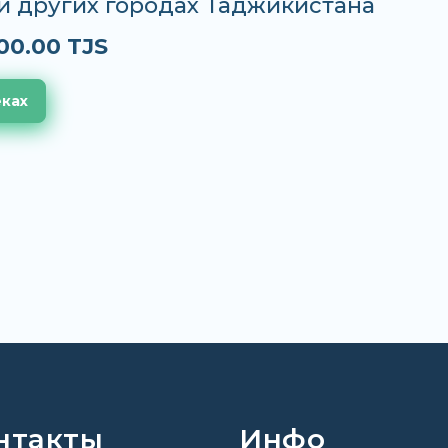
и других городах Таджикистана
00.00 TJS
еках
нтакты
Инфо