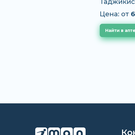
Таджикис
Цена: от
6
Найти в апт
Ко