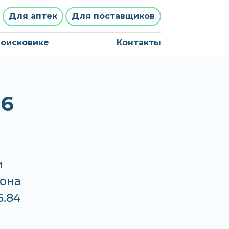
Для аптек
Для поставщиков
поисковике
Контакты
№6
и
хона
5.84