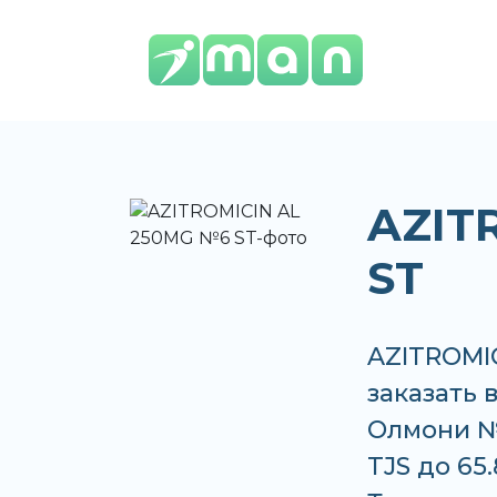
AZIT
ST
AZITROMI
заказать 
Олмони №
TJS до 65