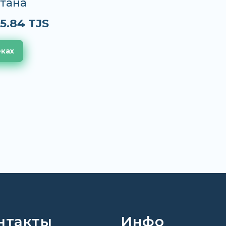
тана
5.84 TJS
еках
нтакты
Инфо