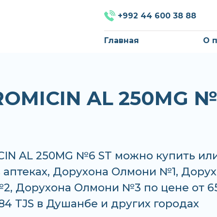
+992 44 600 38 88
Главная
О 
ROMICIN AL 250MG 
CIN AL 250MG №6 ST можно купить ил
в аптеках, Дорухона Олмони №1, Дору
2, Дорухона Олмони №3 по цене от 6
.84 TJS в Душанбе и других городах