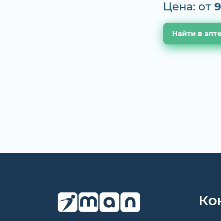
Цена: от
9
Найти в апт
Ко