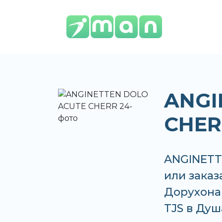
ANGI
CHER
ANGINETT
или заказ
Дорухона 
TJS в Душ