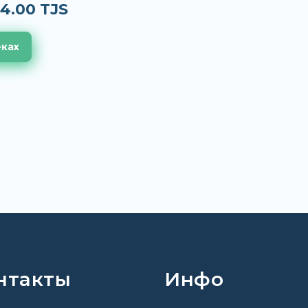
4.00 TJS
еках
нтакты
Инфо