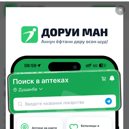
Доруи ман
✕
Установить
Найти лекарства стало еще легче.
210291 ПОЯС ДЛЯ
ПОЯСНИЧНОГО
ОТДЕЛА ADOR
210291 ПОЯС ДЛЯ ПОЯСНИЧНОГО ОТДЕЛА
ADOR можно купить или заказать в аптеках,
Дору Фарм №20 по цене от 295.00 TJS в
Душанбе и других городах Таджикистана