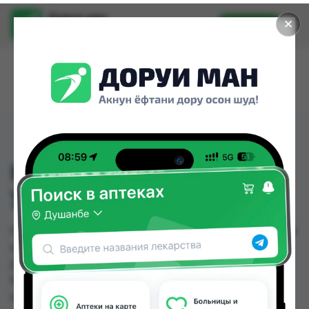
Доруи ман
✕
Установить
Найти лекарства стало еще легче.
HEAD AND SHOULDERS
УХОД
HEAD AND SHOULDERS УХОД можно купить или
заказать в аптеках, Арча, Дорухона Махсус,
Дорухона Океан, Ибн Хайян (Масрур-фарм),
Мадад фарм 56, Мадад фарм 7, Махсус по цене
от 31.99 TJS до 42.00 TJS в Душанбе и других