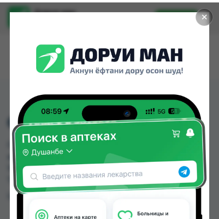
Доруи ман
✕
Установить
Найти лекарства стало еще легче.
CLEARBLUE ТЕСТ
CLEARBLUE ТЕСТ можно купить или заказать в
аптеках, Ибн Хайян (Масрур-фарм) по цене от
105.00 TJS в Душанбе и других городах
Таджикистана
Цена: от
105.00 TJS