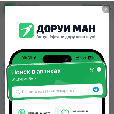
Доруи ман
✕
Установить
Найти лекарства стало еще легче.
АЛЕРАНА ШАМПУНЬ
П/ПЕРХОТИ 250МЛ
АЛЕРАНА ШАМПУНЬ П/ПЕРХОТИ 250МЛ можно
купить или заказать в аптеках, Абубакри Карим,
Авиценна, АЗИЗ ВАКО , Алишер-К, Аптека + 24/7,
Аптека Алфавит, Аптека Нур (Nur) по цене от
14.00 TJS до 72.45 TJS в Душанбе и других