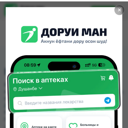
Доруи ман
✕
Установить
Найти лекарства стало еще легче.
ВИФЕРОН 500000№10
ВИФЕРОН 500000№10 можно купить или
заказать в аптеках, Аптека Нур (Nur), Арзон Дору,
Арча, Дорухона Имтиёз, Дорухона Неъматулло,
Дорухона Ромашка, Дорухонаи Ман по цене от
67.00 TJS до 80.00 TJS в Душанбе и других
городах Таджикистана