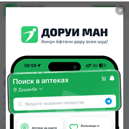
Доруи ман
✕
Установить
Найти лекарства стало еще легче.
L-КАРНИТИН 400МГ
КАПС №60
L-КАРНИТИН 400МГ КАПС №60 можно купить
или заказать в аптеках, Дору Фарм №2, Дору
Фарм №20 по цене от 90.00 TJS до 95.00 TJS в
Душанбе и других городах Таджикистана
Цена: от
90.00 TJS