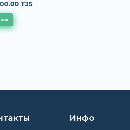
00.00 TJS
еках
нтакты
Инфо