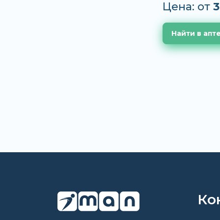
Цена: от
3
Найти в апт
Ко