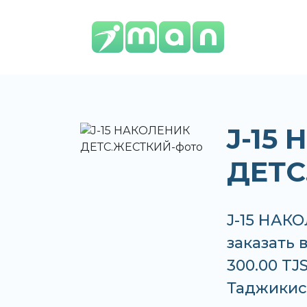
J-15
ДЕТС
J-15 НАК
заказать 
300.00 TJ
Таджикис