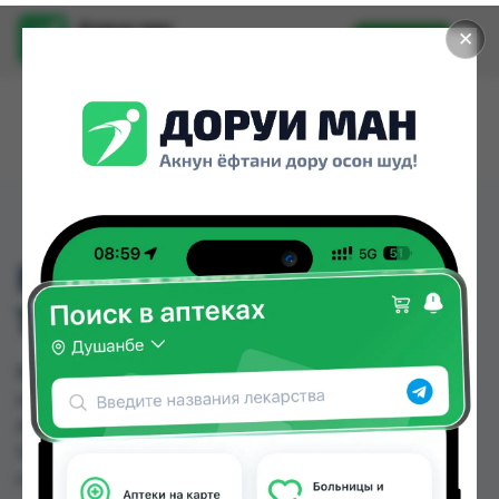
Доруи ман
✕
Установить
Найти лекарства стало еще легче.
BELLA NOVA CLASSIC
10ШТ
BELLA NOVA CLASSIC 10ШТ можно купить или
заказать в аптеках, Аслфарм №1, Аслфарм №3,
Аслфарм №6, Нишон №1, Нишон №3 по цене от
14.00 TJS до 22.00 TJS в Душанбе и других
городах Таджикистана