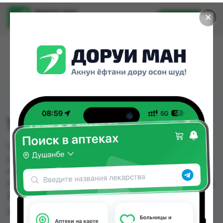
Доруи ман
✕
Установить
Найти лекарства стало еще легче.
113
113 можно купить или заказать в аптеках, Аптека
АХРОМ, Ватан №1, Ватан №2, Дору Фарм №20,
Нишон №3, Саховат (Гулбаҳор), Саховат
(Панҷшанбе) по цене от 13.00 TJS до 190.00 TJS в
Душанбе и других городах Таджикистана
Цена: от
13.00 TJS