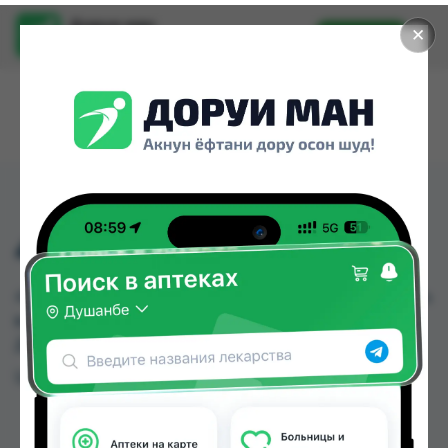
Доруи ман
✕
Установить
Найти лекарства стало еще легче.
414 ГУБКА ДЛЯ ТЕЛА
414 ГУБКА ДЛЯ ТЕЛА можно купить или заказать
в аптеках, Нишон №3 по цене от 40.00 TJS в
Душанбе и других городах Таджикистана
Цена: от
40.00 TJS