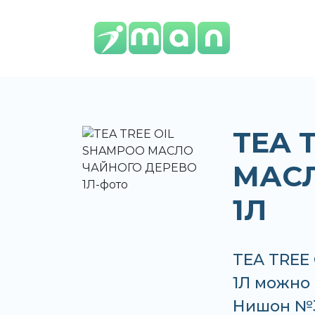
TEA 
МАСЛ
1Л
TEA TREE
1Л можно 
Нишон №3,