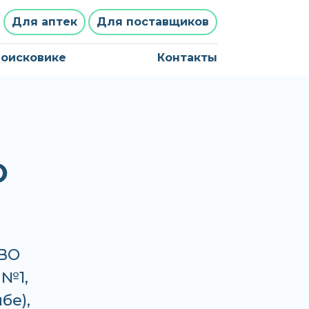
Для аптек
Для поставщиков
поисковике
Контакты
О
ВО
 №1,
бе),