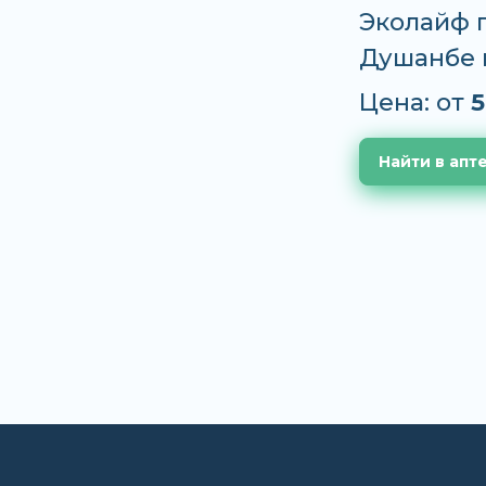
Эколайф п
Душанбе 
Цена: от
5
Найти в апт