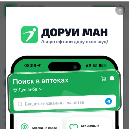
Доруи ман
✕
Установить
Найти лекарства стало еще легче.
MAMELLE ПРЕМИУМ (2)
6-12МЕС 300ГР
MAMELLE ПРЕМИУМ (2) 6-12МЕС 300ГР можно
купить или заказать в аптеках, Дору Фарм №20,
Дору Фарм №6, Дусти Фарма, Нишон №1, Нишон
№3, Эколайф по цене от 45.00 TJS до 84.00 TJS в
Душанбе и других городах Таджикистана