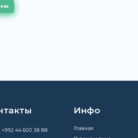
еках
нтакты
Инфо
Главная
+992 44 600 38 88