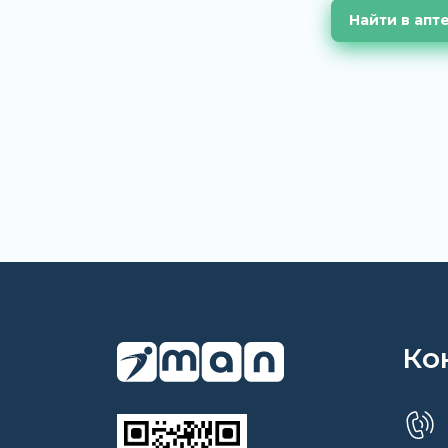
Найти в апт
Ко