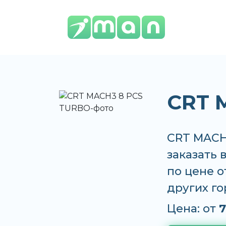
CRT 
CRT MACH
заказать 
по цене от
других г
Цена: от
7