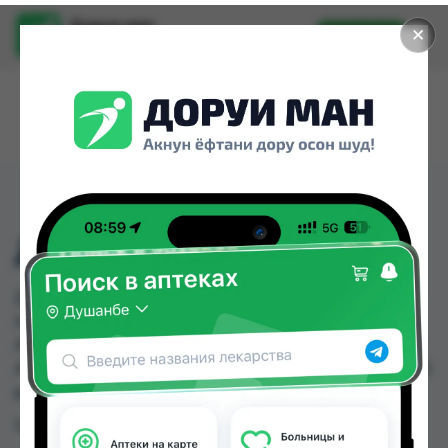
Доруи ман
✕
Установить
Найти лекарства стало еще легче.
ДИРОТОН ТБ 5МГ №28
ДИРОТОН ТБ 5МГ №28 можно купить или
заказать в аптеках, Абубакри Карим, Авиценна,
АЗИЗ ВАКО , Алишер-К, Амирӣ, Аптека + 24/7,
Аптека Алфавит по цене от 28.50 TJS до 57.50 TJS
в Душанбе и других городах Таджикистана
Цена: от
28.50 TJS