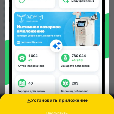
можно купить или заказать в аптеках, Дору
Фарм №2, Дору Фарм №20, Дору Фарм №6,
Дусти Фарма, Мардон, Нишон №1, Нишон №2 по
цене от 29.00 TJS до 42.00 TJS в Душанбе и
других городах Таджикистана
Цена: от
29.00 TJS
Установить приложение
Пропустить