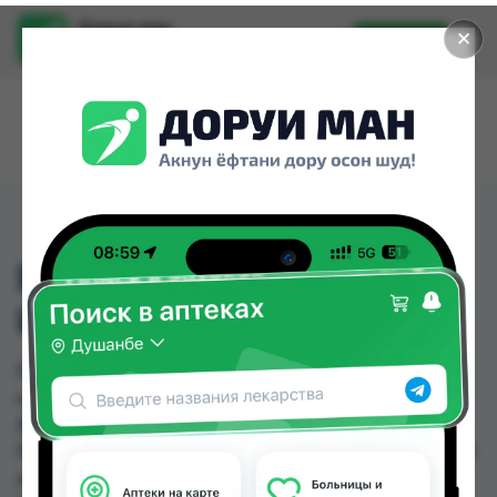
Доруи ман
✕
Установить
Найти лекарства стало еще легче.
ВИТАМИН Ф99 ГЕЛЬ
ИНТИМ.50МЛ
ВИТАМИН Ф99 ГЕЛЬ ИНТИМ.50МЛ можно
купить или заказать в аптеках, Авиценна, Доро
фарм, Доро фарм 82, Дору фарм №7, Дорухона
Бародарон, Нишон №1, Руми по цене от 5.00 TJS
до 55.00 TJS в Душанбе и других городах