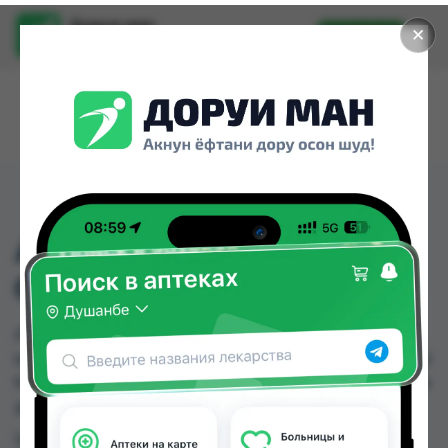
Доруи ман
✕
Установить
Найти лекарства стало еще легче.
АНТИСЕПТИК РОКСИЙ
СПРЕЙ 1000 МЛ
АНТИСЕПТИК РОКСИЙ СПРЕЙ 1000 МЛ можно
купить или заказать в аптеках, Нишон №1, Релакс
№1 по цене от 19.00 TJS до 25.00 TJS в Душанбе и
других городах Таджикистана
Цена: от
19.00 TJS