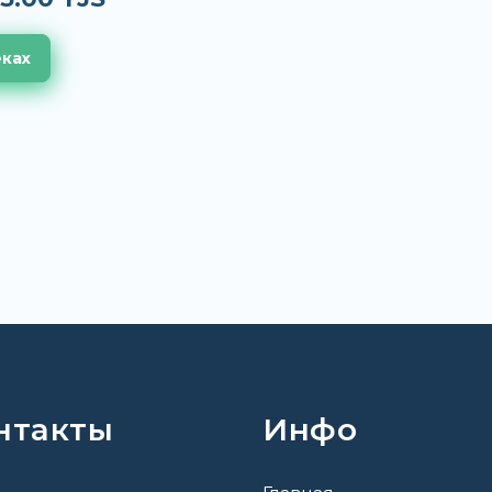
еках
нтакты
Инфо