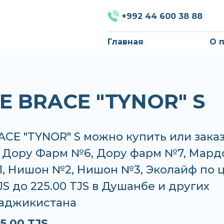
+992 44 600 38 88
Главная
О 
E BRACE "TYNOR" S
CE "TYNOR" S можно купить или зака
, Дору Фарм №6, Дору фарм №7, Мард
, Нишон №2, Нишон №3, Эколайф по 
TJS до 225.00 TJS в Душанбе и других
Таджикистана
5.00 TJS