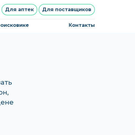
Для аптек
Для поставщиков
поисковике
Контакты
зать
он,
цене