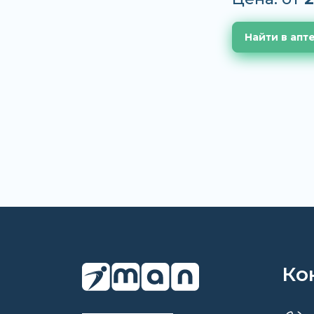
Найти в апт
Ко