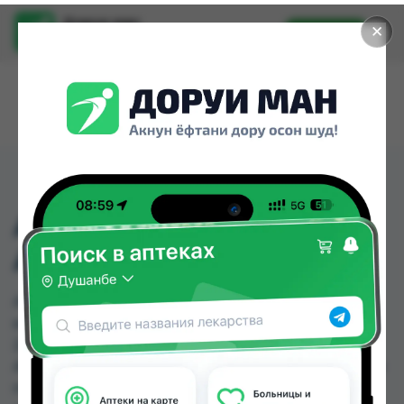
Доруи ман
✕
Установить
Найти лекарства стало еще легче.
АЛФАВИТ
АНТИСТРЕСС ТБ №60
АЛФАВИТ АНТИСТРЕСС ТБ №60 можно купить
или заказать в аптеках, АЗИЗ ВАКО , Аптека +
24/7, Аптека оптовый 24, Аптека Рахмат 2004,
Аптека Рецепт, Аптека Эвалар " 9км ", Асия фарм
по цене от 48.00 TJS до 63.30 TJS в Душанбе и