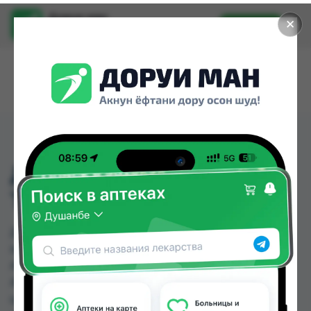
Доруи ман
✕
Установить
Найти лекарства стало еще легче.
ДЕКЛОСИД КРЕМ 30Г
ТУБА
ДЕКЛОСИД КРЕМ 30Г ТУБА можно купить или
заказать в аптеках, Саховати Истаравшан,
Абубакри Карим, Авиценна, АЗИЗ ВАКО ,
Алишер-К, Аптека + 24/7, Аптека Алфавит по
цене от 55.00 TJS до 77.00 TJS в Душанбе и