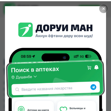
Доруи ман
✕
Установить
Найти лекарства стало еще легче.
ИБУЛАЙТ КИДС СИРОП
100МЛ
ИБУЛАЙТ КИДС СИРОП 100МЛ можно купить
или заказать в аптеках, Авиценна, Амирӣ, Аптека
+ 24/7, Аптека Алфавит, Аптека Нур (Nur), Аптека
ЧДММ Мадад-57, Арча по цене от 23.70 TJS до
31.10 TJS в Душанбе и других городах