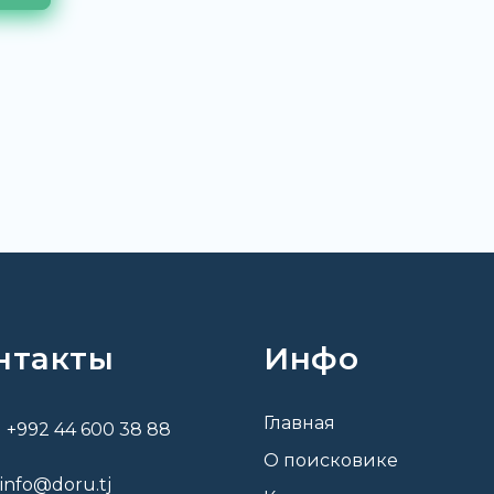
нтакты
Инфо
Главная
+992 44 600 38 88
О поисковике
info@doru.tj