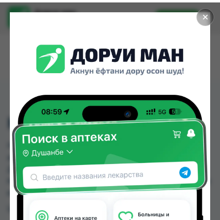
Доруи ман
✕
Установить
Найти лекарства стало еще легче.
HOT SHAPERS
HOT SHAPERS можно купить или заказать в
аптеках, Авиценна, Аслфарм №1, Аслфарм №2,
Дору Фарм №20, Нишон №1, Нишон №2, Нишон
№3 по цене от 40.00 TJS до 115.00 TJS в Душанбе
и других городах Таджикистана
Цена: от
40.00 TJS